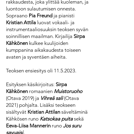
rakkaudesta, joka ylittää kuoleman, ja
luontoon sulautumisen onnesta.
Sopraano
Pia Freund
ja pianisti
Kristian Attila
luovat vokaali- ja
instrumentaaliosuuksin teoksen syvän
soinnillisen maailman. Kirjailija
Sirpa
Kähkönen
kulkee kuulijoiden
kumppanina aikakaudesta toiseen
avaten ja syventäen aiheita.
Teoksen ensiesitys oli
11.5.2023
.
Esityksen käsikirjoitus:
Sirpa
Kähkönen
romaanien
Muistoruoho
(Otava 2019) ja
Vihreä sali
(Otava
2021) pohjalta. Lisäksi teokseen
sisältyvät
Kristian Attilan
säveltäminä
Kähkösen runo
Katsokaa puita
sekä
Eeva-Liisa Mannerin
runo
Jos suru
savuaisi.