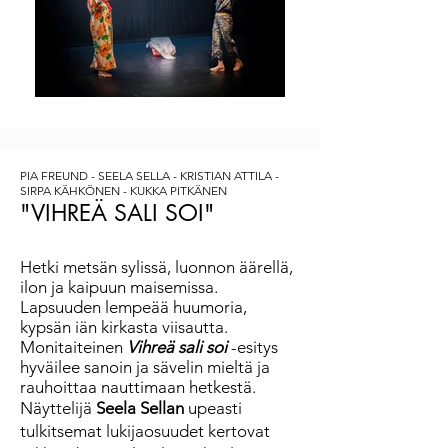
PIA FREUND​ -
SEELA SELLA
- KRISTIAN ATTILA -
SIRPA KÄHKÖNEN - KUKKA PITKÄNEN
"VIHREÄ SALI SOI"
Hetki metsän sylissä, luonnon äärellä,
ilon ja kaipuun maisemissa.
Lapsuuden lempeää huumoria,
kypsän iän kirkasta viisautta.
Monitaiteinen
Vihreä sali soi
-esitys
hyväilee sanoin ja sävelin mieltä ja
rauhoittaa nauttimaan hetkestä.
Näyttelijä
Seela Sellan
upeasti
tulkitsemat lukijaosuudet kertovat